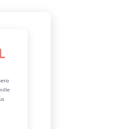
L
sera
ille
us