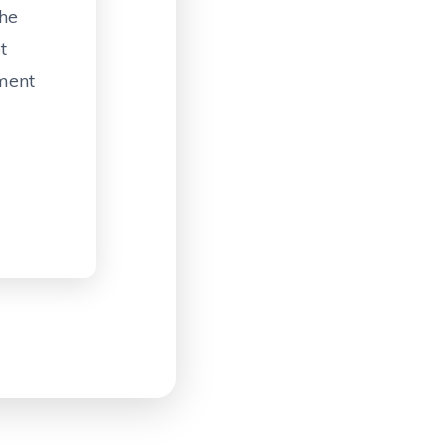
he
t
oment