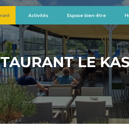
rant
Activités
Espace bien-être
H
TAURANT LE KA