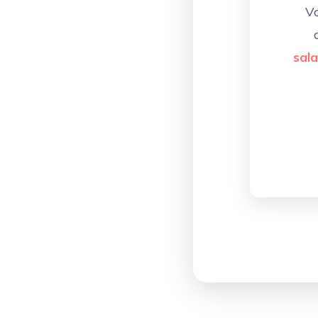
V
sal