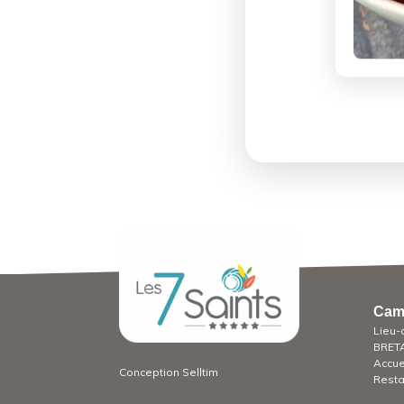
Camp
Lieu-
BRET
Accue
Conception
Selltim
Resta