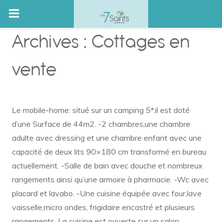
Skip
Archives :
Cottages en
to
content
vente
Le mobile-home: situé sur un camping 5*,il est doté
d’une Surface de 44m2. -2 chambres,une chambre
adulte avec dressing et une chambre enfant avec une
capacité de deux lits 90×180 cm transformé en bureau
actuellement. -Salle de bain avec douche et nombreux
rangements ainsi qu’une armoire à pharmacie. -Wc avec
placard et lavabo. -Une cuisine équipée avec four,lave
vaisselle,micro ondes, frigidaire encastré et plusieurs
rangements. La cuisine est ouverte sur un salon