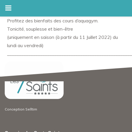
Skip
Profitez des bienfaits des cours d’aquagym.
to
Tonicité, souplesse et bien-être
content
(uniquement en saison (à partir du 11 Juillet 2022) du
lundi au vendredi)
_____________________________________________________
Conception
Selltim